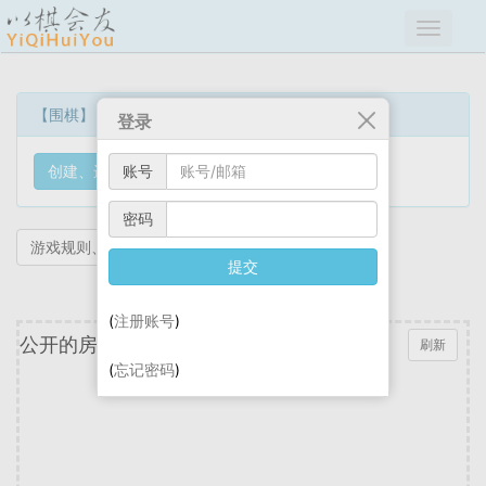
Toggle
naviga
【围棋】
登录
账号
创建、进入房间
密码
游戏规则、介绍
提交
(
注册账号
)
公开的房间
刷新
(
忘记密码
)