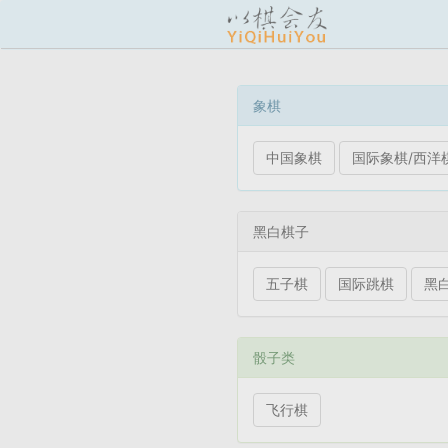
象棋
中国象棋
国际象棋/西洋
黑白棋子
五子棋
国际跳棋
黑
骰子类
飞行棋