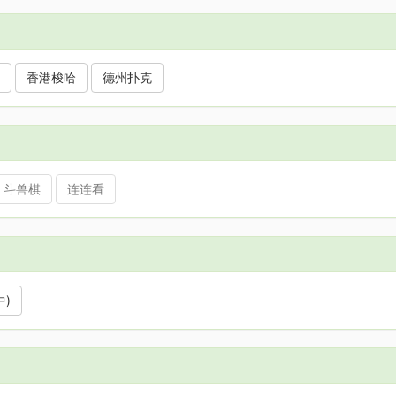
香港梭哈
德州扑克
斗兽棋
连连看
)