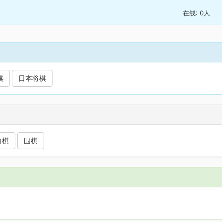
在线:
0
人
棋
日本将棋
白棋
围棋