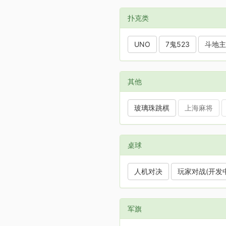
扑克类
UNO
7鬼523
斗地主
其他
玻璃珠跳棋
上海麻将
桌球
人机对决
玩家对战(开发中
军旗