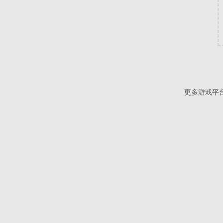
更多游戏平