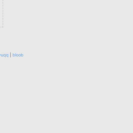
vuqq
|
bloob